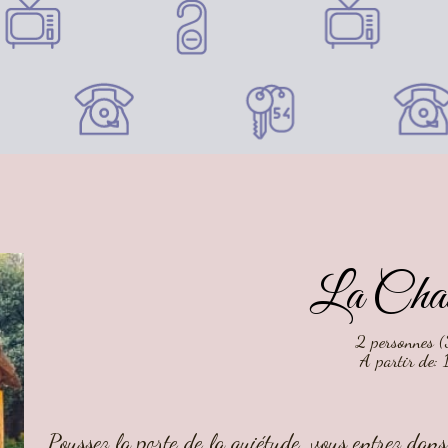
La Chau
2 personnes 
A partir de:
Poussez la porte de la quiétude, vous entrez dan