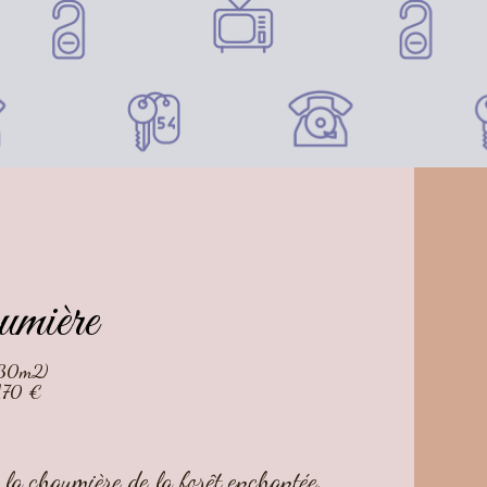
mière
(30m2)
 170 €
s la chaumière de la forêt enchantée.