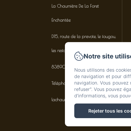
La Chaumière De La Foret
Enchantée
D15, route de la prevote, le fougou,
les restanques
Notre site utili
83890 - Besse-sur-Issole
Nous utilisons des cookie
de navigation et pour dif
navigation. Vous pouvez 
Téléphone: 07.77.93.10.41
refuser". Vous pouvez éga
d'informations, vous pouv
lachaumieredelaforetenchantee@gmail.co
Rejeter tous les co