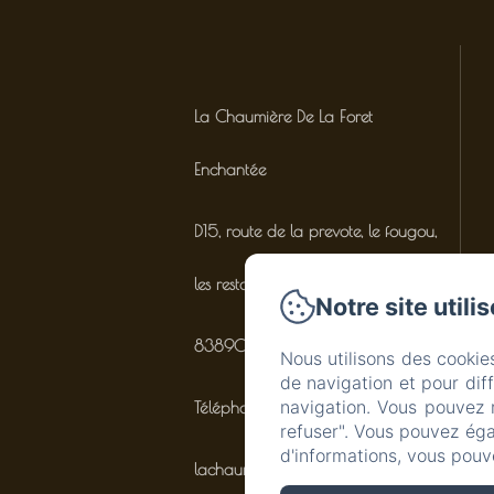
La Chaumière De La Foret
Enchantée
D15, route de la prevote, le fougou,
les restanques
Notre site utili
83890 - Besse-sur-Issole
Nous utilisons des cookie
de navigation et pour dif
navigation. Vous pouvez 
Téléphone: 07.77.93.10.41
refuser". Vous pouvez éga
d'informations, vous pouv
lachaumieredelaforetenchantee@gmail.co