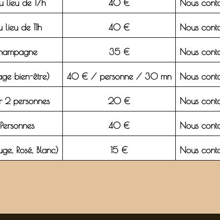
 lieu de 17h
40 €
Nous conta
 lieu de 11h
40 €
Nous conta
 champagne
35 €
Nous conta
ge bien-être)
40 € / personne / 30 mn
Nous conta
ur 2 personnes
20 €
Nous conta
 Personnes
40 €
Nous conta
uge, Rosé, Blanc)
15 €
Nous conta