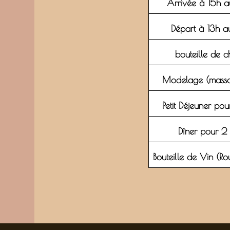
Arrivée à 15h au
Départ à 13h au
bouteille de
Modelage (massa
Petit Déjeuner po
Dîner pour 2
Bouteille de Vin (Ro