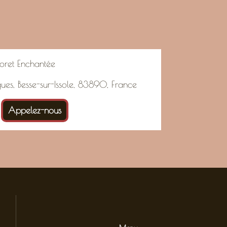
oret Enchantée
ques, Besse-sur-Issole, 83890, France
Appelez-nous