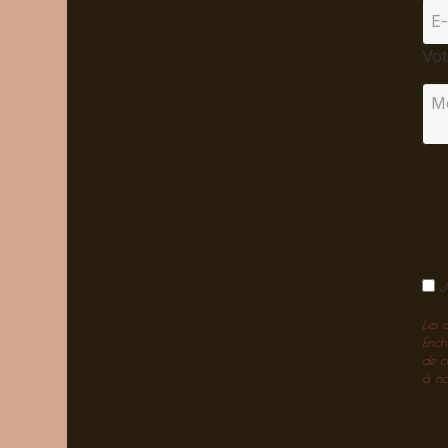
Vot
J
Les 
Ench
de c
à not