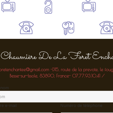
Chaumière De La Foret Encha
foretenchantee@gmail.com
-
D15, route de la prevote, le fou
Besse-sur-Issole, 83890, France
- 07.77.93.10.41
/
énom
re e-mail
Numéro de téléphone