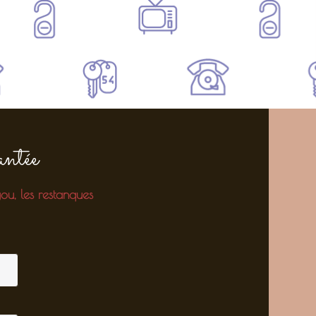
ntée
gou, les restanques