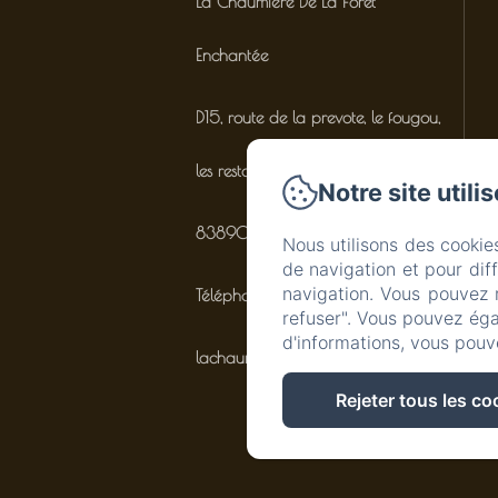
La Chaumière De La Foret
Enchantée
D15, route de la prevote, le fougou,
les restanques
Notre site utili
83890 - Besse-sur-Issole
Nous utilisons des cookie
de navigation et pour dif
navigation. Vous pouvez 
Téléphone: 07.77.93.10.41
refuser". Vous pouvez éga
d'informations, vous pouv
lachaumieredelaforetenchantee@gmail.co
Rejeter tous les co