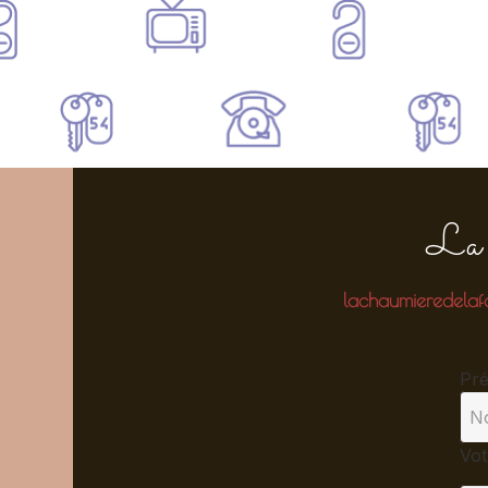
La 
lachaumieredela
Pr
Vot