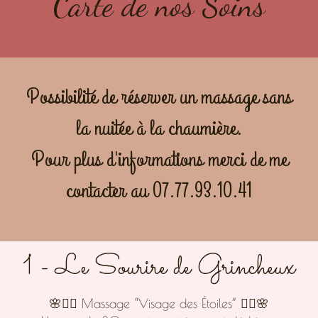
Carte de nos Soins
Possibilité de réserver un massage sans
la nuitée à la chaumière.
Pour plus d'informations merci de me
contacter au 07.77.93.10.41
1 - Le Sourire de Grincheux
🌸💆‍♀️ Massage “Visage des Étoiles” 💆‍♀️🌸