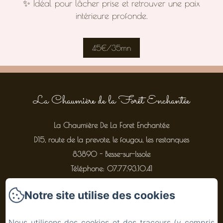
✨ Idéal pour lâcher prise et retrouver une paix
intérieure profonde.
45€/35mn
La Chaumière de la Forêt Enchantée
La Chaumière De La Foret Enchantée
D15, route de la prevote, le fougou, les restanques
83890 - Besse-sur-Issole
Téléphone: 07.77.93.10.41
lachaumieredelaforetenchantee@gmail.com
Notre site utilise des cookies
Nous utilisons des cookies et des traceurs (y compris