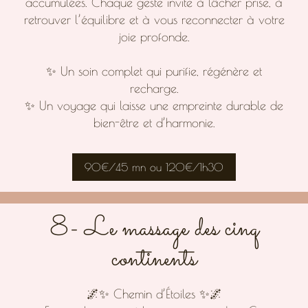
accumulées. Chaque geste invite à lâcher prise, à
retrouver l’équilibre et à vous reconnecter à votre
joie profonde.
✨ Un soin complet qui purifie, régénère et
recharge.
✨ Un voyage qui laisse une empreinte durable de
bien-être et d’harmonie.
90€/45 mn ou 120€/1h30
8- Le massage des cinq
continents
🌌✨ Chemin d’Étoiles ✨🌌